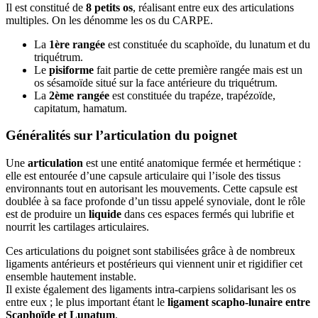
Il est constitué de
8 petits os
, réalisant entre eux des articulations
multiples. On les dénomme les os du CARPE.
La
1ère rangée
est constituée du scaphoïde, du lunatum et du
triquétrum.
Le
pisiforme
fait partie de cette première rangée mais est un
os sésamoïde situé sur la face antérieure du triquétrum.
La
2ème rangée
est constituée du trapéze, trapézoïde,
capitatum, hamatum.
Généralités sur l’articulation du poignet
Une
articulation
est une entité anatomique fermée et hermétique :
elle est entourée d’une capsule articulaire qui l’isole des tissus
environnants tout en autorisant les mouvements. Cette capsule est
doublée à sa face profonde d’un tissu appelé synoviale, dont le rôle
est de produire un
liquide
dans ces espaces fermés qui lubrifie et
nourrit les cartilages articulaires.
Ces articulations du poignet sont stabilisées grâce à de nombreux
ligaments antérieurs et postérieurs qui viennent unir et rigidifier cet
ensemble hautement instable.
Il existe également des ligaments intra-carpiens solidarisant les os
entre eux ; le plus important étant le
ligament scapho-lunaire entre
Scaphoïde et Lunatum
.