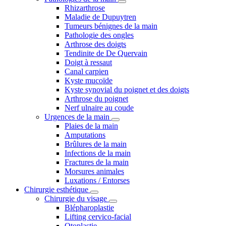
Rhizarthrose
Maladie de Dupuytren
Tumeurs bénignes de la main
Pathologie des ongles
Arthrose des doigts
Tendinite de De Quervain
Doigt à ressaut
Canal carpien
Kyste mucoïde
Kyste synovial du poignet et des doigts
Arthrose du poignet
Nerf ulnaire au coude
Urgences de la main
Plaies de la main
Amputations
Brûlures de la main
Infections de la main
Fractures de la main
Morsures animales
Luxations / Entorses
Chirurgie esthétique
Chirurgie du visage
Blépharoplastie
Lifting cervico-facial
Otoplastie