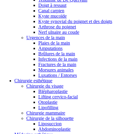
Doigt à ressaut
Canal carpien
Kyste mucoïde
Kyste synovial du poignet et des doigts
Arthrose du poignet
Nerf ulnaire au coude
Urgences de la main
Plaies de la main
Amputations
Brûlures de la main
Infections de la main
Fractures de la main
Morsures animales
Luxations / Entorses
Chirurgie esthétique
Chirurgie du visage
Blépharoplastie
Lifting cervico-facial
Otoplastie
Lipofilling
Chirurgie mammaire
Chirurgie de la silhouette
Liposuccion
Abdominoplastie