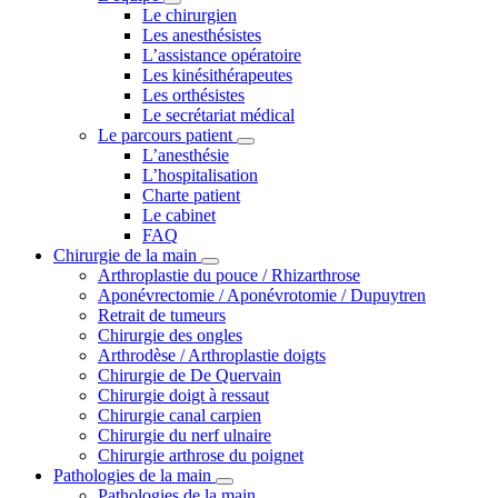
Le chirurgien
Les anesthésistes
L’assistance opératoire
Les kinésithérapeutes
Les orthésistes
Le secrétariat médical
Le parcours patient
L’anesthésie
L’hospitalisation
Charte patient
Le cabinet
FAQ
Chirurgie de la main
Arthroplastie du pouce / Rhizarthrose
Aponévrectomie / Aponévrotomie / Dupuytren
Retrait de tumeurs
Chirurgie des ongles
Arthrodèse / Arthroplastie doigts
Chirurgie de De Quervain
Chirurgie doigt à ressaut
Chirurgie canal carpien
Chirurgie du nerf ulnaire
Chirurgie arthrose du poignet
Pathologies de la main
Pathologies de la main