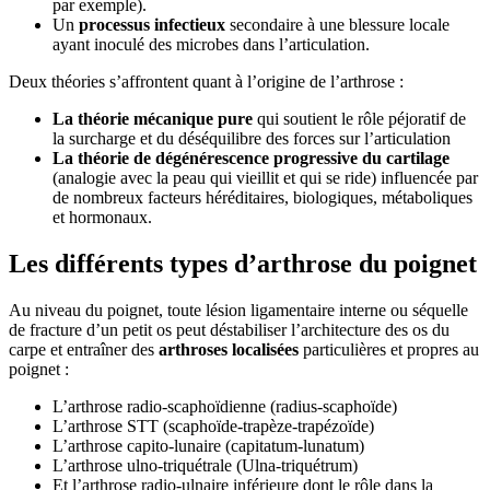
par exemple).
Un
processus infectieux
secondaire à une blessure locale
ayant inoculé des microbes dans l’articulation.
Deux théories s’affrontent quant à l’origine de l’arthrose :
La théorie mécanique pure
qui soutient le rôle péjoratif de
la surcharge et du déséquilibre des forces sur l’articulation
La théorie de dégénérescence progressive du cartilage
(analogie avec la peau qui vieillit et qui se ride) influencée par
de nombreux facteurs héréditaires, biologiques, métaboliques
et hormonaux.
Les différents types d’arthrose du poignet
Au niveau du poignet, toute lésion ligamentaire interne ou séquelle
de fracture d’un petit os peut déstabiliser l’architecture des os du
carpe et entraîner des
arthroses localisées
particulières et propres au
poignet :
L’arthrose radio-scaphoïdienne (radius-scaphoïde)
L’arthrose STT (scaphoïde-trapèze-trapézoïde)
L’arthrose capito-lunaire (capitatum-lunatum)
L’arthrose ulno-triquétrale (Ulna-triquétrum)
Et l’arthrose radio-ulnaire inférieure dont le rôle dans la