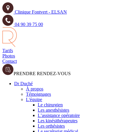
Clinique Fontvert - ELSAN
04 90 39 75 00
Tarifs
Photos
Contact
PRENDRE RENDEZ-VOUS
Dr Duché
À propos
Témoignages
L'équipe
Le chirurgien
Les anesthésistes
L’assistance opératoire
Les kinésithérapeutes
Les orthésistes
Le secrétariat médical