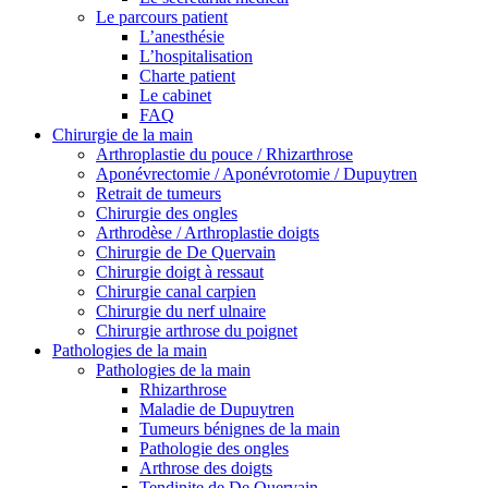
Le parcours patient
L’anesthésie
L’hospitalisation
Charte patient
Le cabinet
FAQ
Chirurgie de la main
Arthroplastie du pouce / Rhizarthrose
Aponévrectomie / Aponévrotomie / Dupuytren
Retrait de tumeurs
Chirurgie des ongles
Arthrodèse / Arthroplastie doigts
Chirurgie de De Quervain
Chirurgie doigt à ressaut
Chirurgie canal carpien
Chirurgie du nerf ulnaire
Chirurgie arthrose du poignet
Pathologies de la main
Pathologies de la main
Rhizarthrose
Maladie de Dupuytren
Tumeurs bénignes de la main
Pathologie des ongles
Arthrose des doigts
Tendinite de De Quervain