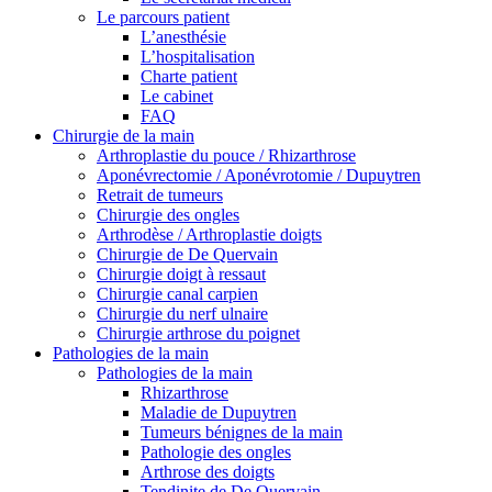
Le parcours patient
L’anesthésie
L’hospitalisation
Charte patient
Le cabinet
FAQ
Chirurgie de la main
Arthroplastie du pouce / Rhizarthrose
Aponévrectomie / Aponévrotomie / Dupuytren
Retrait de tumeurs
Chirurgie des ongles
Arthrodèse / Arthroplastie doigts
Chirurgie de De Quervain
Chirurgie doigt à ressaut
Chirurgie canal carpien
Chirurgie du nerf ulnaire
Chirurgie arthrose du poignet
Pathologies de la main
Pathologies de la main
Rhizarthrose
Maladie de Dupuytren
Tumeurs bénignes de la main
Pathologie des ongles
Arthrose des doigts
Tendinite de De Quervain