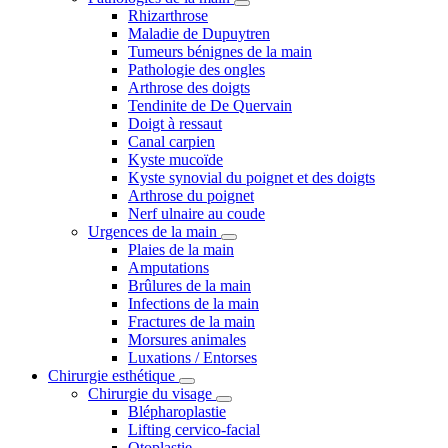
Rhizarthrose
Maladie de Dupuytren
Tumeurs bénignes de la main
Pathologie des ongles
Arthrose des doigts
Tendinite de De Quervain
Doigt à ressaut
Canal carpien
Kyste mucoïde
Kyste synovial du poignet et des doigts
Arthrose du poignet
Nerf ulnaire au coude
Urgences de la main
Plaies de la main
Amputations
Brûlures de la main
Infections de la main
Fractures de la main
Morsures animales
Luxations / Entorses
Chirurgie esthétique
Chirurgie du visage
Blépharoplastie
Lifting cervico-facial
Otoplastie