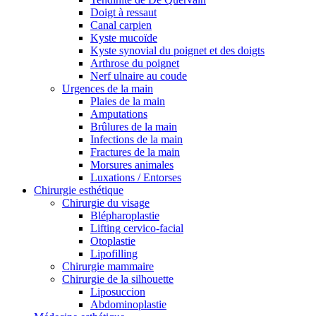
Doigt à ressaut
Canal carpien
Kyste mucoïde
Kyste synovial du poignet et des doigts
Arthrose du poignet
Nerf ulnaire au coude
Urgences de la main
Plaies de la main
Amputations
Brûlures de la main
Infections de la main
Fractures de la main
Morsures animales
Luxations / Entorses
Chirurgie esthétique
Chirurgie du visage
Blépharoplastie
Lifting cervico-facial
Otoplastie
Lipofilling
Chirurgie mammaire
Chirurgie de la silhouette
Liposuccion
Abdominoplastie