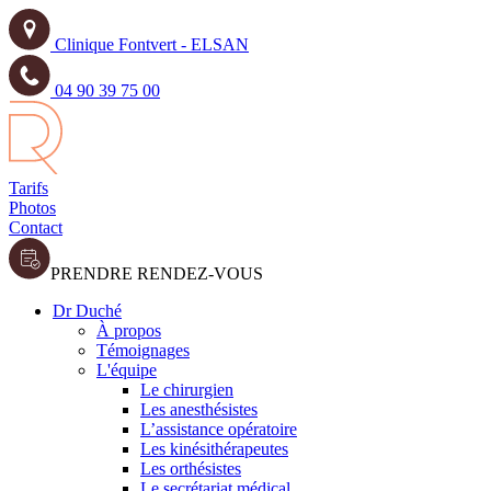
Clinique Fontvert - ELSAN
04 90 39 75 00
Tarifs
Photos
Contact
PRENDRE RENDEZ-VOUS
Dr Duché
À propos
Témoignages
L'équipe
Le chirurgien
Les anesthésistes
L’assistance opératoire
Les kinésithérapeutes
Les orthésistes
Le secrétariat médical