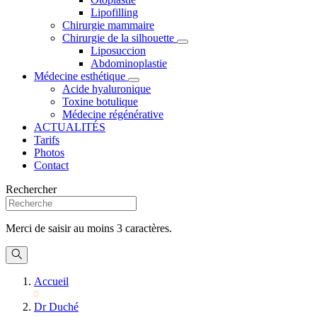
Lipofilling
Chirurgie mammaire
Chirurgie de la silhouette
Liposuccion
Abdominoplastie
Médecine esthétique
Acide hyaluronique
Toxine botulique
Médecine régénérative
ACTUALITÉS
Tarifs
Photos
Contact
Rechercher
Merci de saisir au moins 3 caractères.
Accueil
Dr Duché