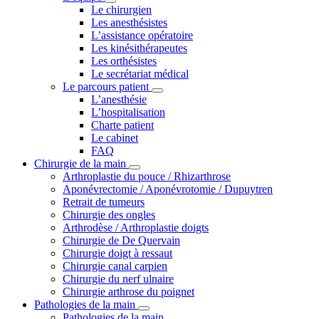
Le chirurgien
Les anesthésistes
L’assistance opératoire
Les kinésithérapeutes
Les orthésistes
Le secrétariat médical
Le parcours patient
L’anesthésie
L’hospitalisation
Charte patient
Le cabinet
FAQ
Chirurgie de la main
Arthroplastie du pouce / Rhizarthrose
Aponévrectomie / Aponévrotomie / Dupuytren
Retrait de tumeurs
Chirurgie des ongles
Arthrodèse / Arthroplastie doigts
Chirurgie de De Quervain
Chirurgie doigt à ressaut
Chirurgie canal carpien
Chirurgie du nerf ulnaire
Chirurgie arthrose du poignet
Pathologies de la main
Pathologies de la main