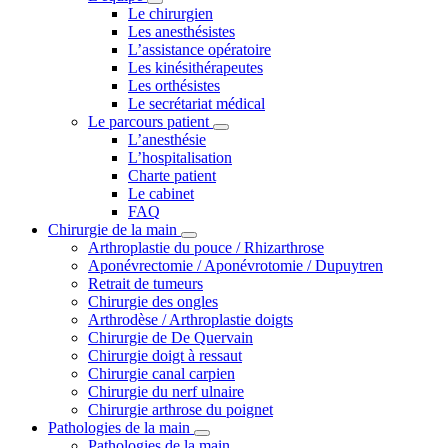
Le chirurgien
Les anesthésistes
L’assistance opératoire
Les kinésithérapeutes
Les orthésistes
Le secrétariat médical
Le parcours patient
L’anesthésie
L’hospitalisation
Charte patient
Le cabinet
FAQ
Chirurgie de la main
Arthroplastie du pouce / Rhizarthrose
Aponévrectomie / Aponévrotomie / Dupuytren
Retrait de tumeurs
Chirurgie des ongles
Arthrodèse / Arthroplastie doigts
Chirurgie de De Quervain
Chirurgie doigt à ressaut
Chirurgie canal carpien
Chirurgie du nerf ulnaire
Chirurgie arthrose du poignet
Pathologies de la main
Pathologies de la main