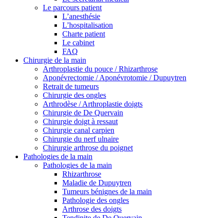
Le parcours patient
L’anesthésie
L’hospitalisation
Charte patient
Le cabinet
FAQ
Chirurgie de la main
Arthroplastie du pouce / Rhizarthrose
Aponévrectomie / Aponévrotomie / Dupuytren
Retrait de tumeurs
Chirurgie des ongles
Arthrodèse / Arthroplastie doigts
Chirurgie de De Quervain
Chirurgie doigt à ressaut
Chirurgie canal carpien
Chirurgie du nerf ulnaire
Chirurgie arthrose du poignet
Pathologies de la main
Pathologies de la main
Rhizarthrose
Maladie de Dupuytren
Tumeurs bénignes de la main
Pathologie des ongles
Arthrose des doigts
Tendinite de De Quervain