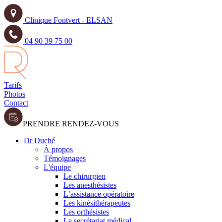
Clinique Fontvert - ELSAN
04 90 39 75 00
Tarifs
Photos
Contact
PRENDRE RENDEZ-VOUS
Dr Duché
À propos
Témoignages
L'équipe
Le chirurgien
Les anesthésistes
L’assistance opératoire
Les kinésithérapeutes
Les orthésistes
Le secrétariat médical