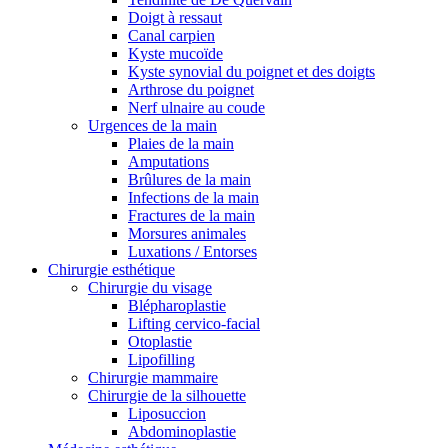
Doigt à ressaut
Canal carpien
Kyste mucoïde
Kyste synovial du poignet et des doigts
Arthrose du poignet
Nerf ulnaire au coude
Urgences de la main
Plaies de la main
Amputations
Brûlures de la main
Infections de la main
Fractures de la main
Morsures animales
Luxations / Entorses
Chirurgie esthétique
Chirurgie du visage
Blépharoplastie
Lifting cervico-facial
Otoplastie
Lipofilling
Chirurgie mammaire
Chirurgie de la silhouette
Liposuccion
Abdominoplastie