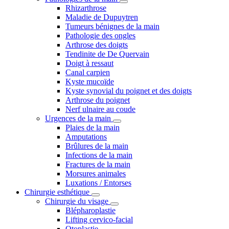
Rhizarthrose
Maladie de Dupuytren
Tumeurs bénignes de la main
Pathologie des ongles
Arthrose des doigts
Tendinite de De Quervain
Doigt à ressaut
Canal carpien
Kyste mucoïde
Kyste synovial du poignet et des doigts
Arthrose du poignet
Nerf ulnaire au coude
Urgences de la main
Plaies de la main
Amputations
Brûlures de la main
Infections de la main
Fractures de la main
Morsures animales
Luxations / Entorses
Chirurgie esthétique
Chirurgie du visage
Blépharoplastie
Lifting cervico-facial
Otoplastie