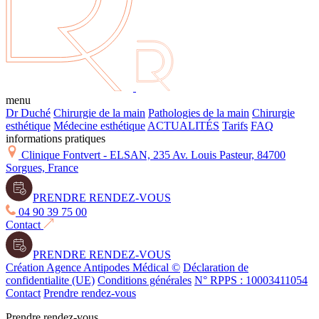
menu
Dr Duché
Chirurgie de la main
Pathologies de la main
Chirurgie
esthétique
Médecine esthétique
ACTUALITÉS
Tarifs
FAQ
informations pratiques
Clinique Fontvert - ELSAN, 235 Av. Louis Pasteur, 84700
Sorgues, France
PRENDRE RENDEZ-VOUS
04 90 39 75 00
Contact
PRENDRE RENDEZ-VOUS
Création Agence Antipodes Médical ©
Déclaration de
confidentialite (UE)
Conditions générales
N° RPPS : 10003411054
Contact
Prendre rendez-vous
Prendre rendez-vous