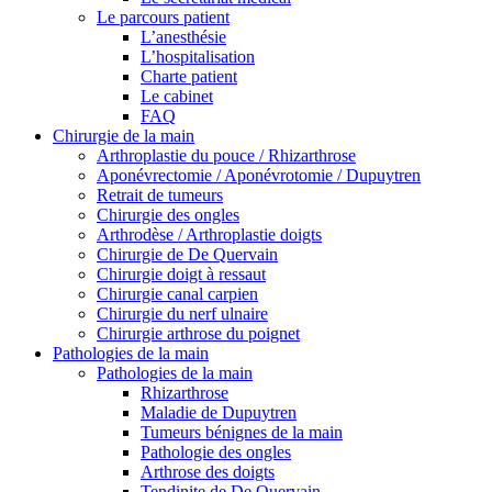
Le parcours patient
L’anesthésie
L’hospitalisation
Charte patient
Le cabinet
FAQ
Chirurgie de la main
Arthroplastie du pouce / Rhizarthrose
Aponévrectomie / Aponévrotomie / Dupuytren
Retrait de tumeurs
Chirurgie des ongles
Arthrodèse / Arthroplastie doigts
Chirurgie de De Quervain
Chirurgie doigt à ressaut
Chirurgie canal carpien
Chirurgie du nerf ulnaire
Chirurgie arthrose du poignet
Pathologies de la main
Pathologies de la main
Rhizarthrose
Maladie de Dupuytren
Tumeurs bénignes de la main
Pathologie des ongles
Arthrose des doigts
Tendinite de De Quervain