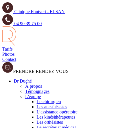
Clinique Fontvert - ELSAN
04 90 39 75 00
Tarifs
Photos
Contact
PRENDRE RENDEZ-VOUS
Dr Duché
À propos
Témoignages
L'équipe
Le chirurgien
Les anesthésistes
L’assistance opératoire
Les kinésithérapeutes
Les orthésistes
Le secrétariat médical