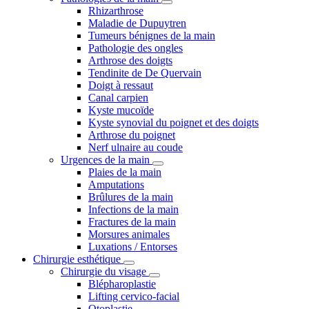
Rhizarthrose
Maladie de Dupuytren
Tumeurs bénignes de la main
Pathologie des ongles
Arthrose des doigts
Tendinite de De Quervain
Doigt à ressaut
Canal carpien
Kyste mucoïde
Kyste synovial du poignet et des doigts
Arthrose du poignet
Nerf ulnaire au coude
Urgences de la main
Plaies de la main
Amputations
Brûlures de la main
Infections de la main
Fractures de la main
Morsures animales
Luxations / Entorses
Chirurgie esthétique
Chirurgie du visage
Blépharoplastie
Lifting cervico-facial
Otoplastie