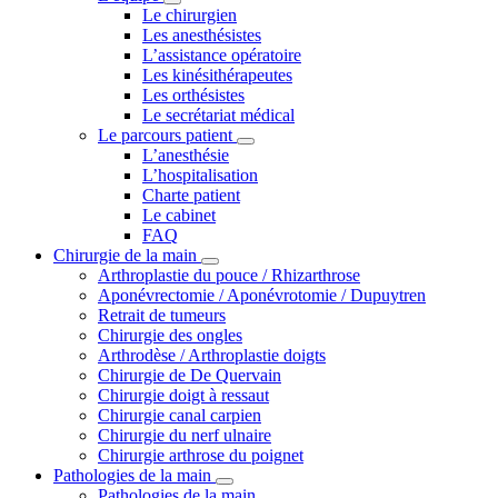
Le chirurgien
Les anesthésistes
L’assistance opératoire
Les kinésithérapeutes
Les orthésistes
Le secrétariat médical
Le parcours patient
L’anesthésie
L’hospitalisation
Charte patient
Le cabinet
FAQ
Chirurgie de la main
Arthroplastie du pouce / Rhizarthrose
Aponévrectomie / Aponévrotomie / Dupuytren
Retrait de tumeurs
Chirurgie des ongles
Arthrodèse / Arthroplastie doigts
Chirurgie de De Quervain
Chirurgie doigt à ressaut
Chirurgie canal carpien
Chirurgie du nerf ulnaire
Chirurgie arthrose du poignet
Pathologies de la main
Pathologies de la main