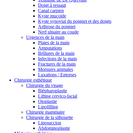
Doigt à ressaut
Canal carpien
Kyste mucoïde
Kyste synovial du poignet et des doigts
Arthrose du poignet
Nerf ulnaire au coude
Urgences de la main
Plaies de la main
Amputations
Brûlures de la main
Infections de la main
Fractures de la main
Morsures animales
Luxations / Entorses
Chirurgie esthétique
Chirurgie du visage
Blépharoplastie
Lifting cervico-facial
Otoplastie
Lipofilling
Chirurgie mammaire
Chirurgie de la silhouette
Liposuccion
Abdominoplastie