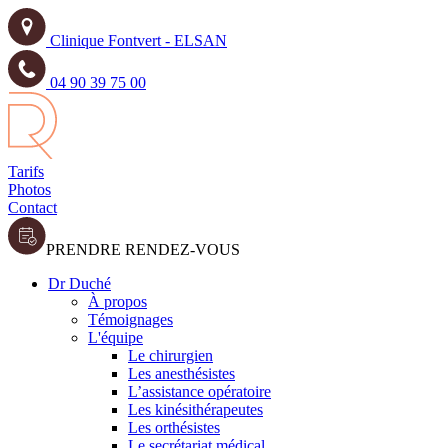
Clinique Fontvert - ELSAN
04 90 39 75 00
Tarifs
Photos
Contact
PRENDRE RENDEZ-VOUS
Dr Duché
À propos
Témoignages
L'équipe
Le chirurgien
Les anesthésistes
L’assistance opératoire
Les kinésithérapeutes
Les orthésistes
Le secrétariat médical