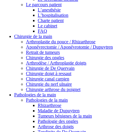
Le parcours patient
L’anesthésie
L’hospitalisation
Charte patient
Le cabinet
FAQ
Chirurgie de la main
Arthroplastie du pouce / Rhizarthrose
Aponévrectomie / Aponévrotomie / Dupuytren
Retrait de tumeurs
Chirurgie des ongles
Arthrodèse / Arthroplastie doigts
Chirurgie de De Quervain
Chirurgie doigt à ressaut
Chirurgie canal carpien
Chirurgie du nerf ulnaire
Chirurgie arthrose du poignet
Pathologies de la main
Pathologies de la main
Rhizarthrose
Maladie de Dupuytren
Tumeurs bénignes de la main
Pathologie des ongles
Arthrose des doigts
Tendinite de De Quervain