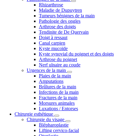
Rhizarthrose
Maladie de Dupuytren
Tumeurs bénignes de la main
Pathologie des ongles
Arthrose des doigts
Tendinite de De Quervain
Doigt à ressaut
Canal carpien
Kyste mucoïde
Kyste synovial du poignet et des doigts
Arthrose du poignet
Nerf ulnaire au coude
Urgences de la main
Plaies de la main
Amputations
Brûlures de la main
Infections de la main
Fractures de la main
Morsures animales
Luxations / Entorses
Chirurgie esthétique
Chirurgie du visage
Blépharoplastie
Lifting cervico-facial
Otoplastie