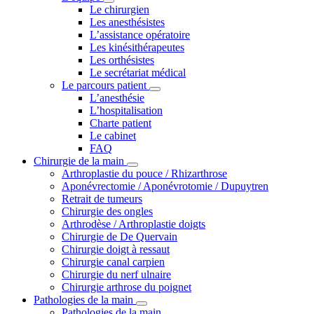
Le chirurgien
Les anesthésistes
L’assistance opératoire
Les kinésithérapeutes
Les orthésistes
Le secrétariat médical
Le parcours patient
L’anesthésie
L’hospitalisation
Charte patient
Le cabinet
FAQ
Chirurgie de la main
Arthroplastie du pouce / Rhizarthrose
Aponévrectomie / Aponévrotomie / Dupuytren
Retrait de tumeurs
Chirurgie des ongles
Arthrodèse / Arthroplastie doigts
Chirurgie de De Quervain
Chirurgie doigt à ressaut
Chirurgie canal carpien
Chirurgie du nerf ulnaire
Chirurgie arthrose du poignet
Pathologies de la main
Pathologies de la main