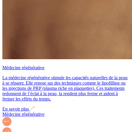
Médecine régénérative
La médecine régénérative stimule les capacités naturelles de la peau
à se réparer. Elle repose sur des techniques comme le lipofilling ou
les injections de PRP (plasma riche en plaquettes). Ces traitements
redonnent de l’éclat à la peau, la rendent plus ferme et aident à
freiner les effets du temps.
En savoir plus
Médecine régénérative