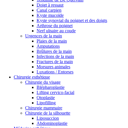
Doigt à ressaut
Canal carpien
Kyste mucoïde
Kyste synovial du poignet et des doigts
Arthrose du poignet
Nerf ulnaire au coude
Urgences de la main
Plaies de la main
Amputations
Brûlures de la main
Infections de la main
Fractures de la main
Morsures animales
Luxations / Entorses
Chirurgie esthétique
Chirurgie du visage
Blépharoplastie
Lifting cervico-facial
Otoplastie
Lipofilling
Chirurgie mammaire
Chirurgie de la silhouette
Liposuccion
Abdominoplastie