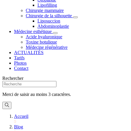
Lipofilling
Chirurgie mammaire
Chirurgie de la silhouette
Liposuccion
Abdominoplastie
Médecine esthétique
Acide hyaluronique
Toxine botulique
Médecine régénérative
ACTUALITÉS
Tarifs
Photos
Contact
Rechercher
Merci de saisir au moins 3 caractères.
Accueil
Blog