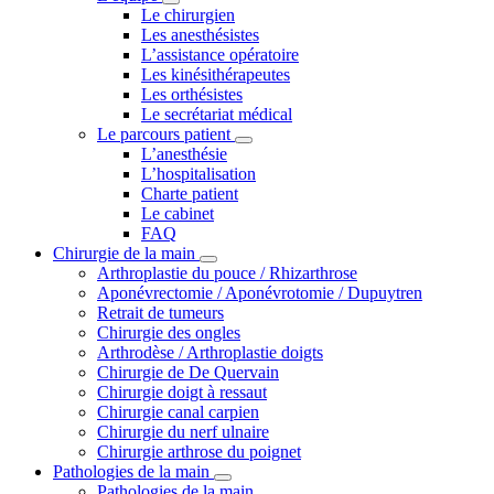
Le chirurgien
Les anesthésistes
L’assistance opératoire
Les kinésithérapeutes
Les orthésistes
Le secrétariat médical
Le parcours patient
L’anesthésie
L’hospitalisation
Charte patient
Le cabinet
FAQ
Chirurgie de la main
Arthroplastie du pouce / Rhizarthrose
Aponévrectomie / Aponévrotomie / Dupuytren
Retrait de tumeurs
Chirurgie des ongles
Arthrodèse / Arthroplastie doigts
Chirurgie de De Quervain
Chirurgie doigt à ressaut
Chirurgie canal carpien
Chirurgie du nerf ulnaire
Chirurgie arthrose du poignet
Pathologies de la main
Pathologies de la main