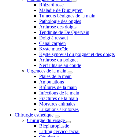
Rhizarthrose
Maladie de Dupuytren
Tumeurs bénignes de la main
Pathologie des ongles
Arthrose des doigts
Tendinite de De Quervain
Doigt à ressaut
Canal carpien
Kyste mucoïde
Kyste synovial du poignet et des doigts
Arthrose du poignet
Nerf ulnaire au coude
Urgences de la main
Plaies de la main
Amputations
Brûlures de la main
Infections de la main
Fractures de la main
Morsures animales
Luxations / Entorses
Chirurgie esthétique
Chirurgie du visage
Blépharoplastie
Lifting cervico-facial
Otoplastie