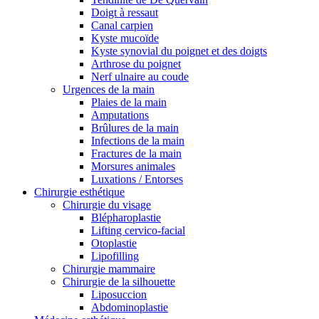
Doigt à ressaut
Canal carpien
Kyste mucoïde
Kyste synovial du poignet et des doigts
Arthrose du poignet
Nerf ulnaire au coude
Urgences de la main
Plaies de la main
Amputations
Brûlures de la main
Infections de la main
Fractures de la main
Morsures animales
Luxations / Entorses
Chirurgie esthétique
Chirurgie du visage
Blépharoplastie
Lifting cervico-facial
Otoplastie
Lipofilling
Chirurgie mammaire
Chirurgie de la silhouette
Liposuccion
Abdominoplastie