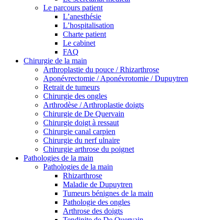
Le parcours patient
L’anesthésie
L’hospitalisation
Charte patient
Le cabinet
FAQ
Chirurgie de la main
Arthroplastie du pouce / Rhizarthrose
Aponévrectomie / Aponévrotomie / Dupuytren
Retrait de tumeurs
Chirurgie des ongles
Arthrodèse / Arthroplastie doigts
Chirurgie de De Quervain
Chirurgie doigt à ressaut
Chirurgie canal carpien
Chirurgie du nerf ulnaire
Chirurgie arthrose du poignet
Pathologies de la main
Pathologies de la main
Rhizarthrose
Maladie de Dupuytren
Tumeurs bénignes de la main
Pathologie des ongles
Arthrose des doigts
Tendinite de De Quervain