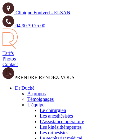
Clinique Fontvert - ELSAN
04 90 39 75 00
Tarifs
Photos
Contact
PRENDRE RENDEZ-VOUS
Dr Duché
À propos
Témoignages
L'équipe
Le chirurgien
Les anesthésistes
L’assistance opératoire
Les kinésithérapeutes
Les orthésistes
Le secrétariat médical